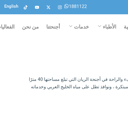
T
Y
X
I
1881122
English
i
o
-
n
k
u
t
s
t
t
w
t
o
u
i
a
k
b
t
g
ة
الأطباء
خدمات
أجنحتنا
من نحن
الفعاليا
e
t
r
e
a
r
m
تجسد الفخامة والجمال في أجواء مليئة بالهدوء والدفء والراحة في أجنحة الريان التي تبلغ مساحتها 40 مترًا
تكرة ، ونوافذ تطل على مياه الخليج العربي وخدماته