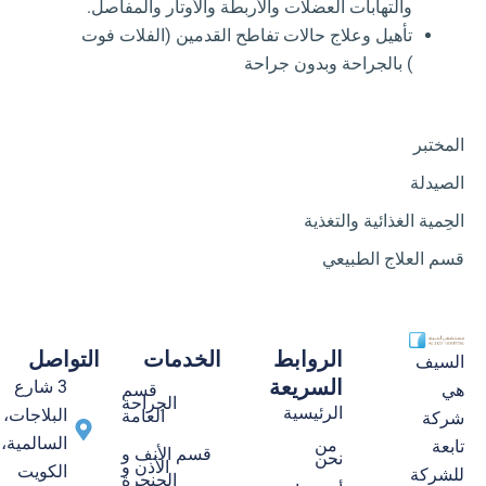
والتهابات العضلات والأربطة والأوتار والمفاصل.
تأهيل وعلاج حالات تفاطح القدمين (الفلات فوت
) بالجراحة وبدون جراحة
المختبر
الصيدلة
الحِمية الغذائية والتغذية
قسم العلاج الطبيعي
الروابط
الخدمات
التواصل
السيف
السريعة
3 شارع
قسم
هي
الجراحة
الرئيسية
البلاجات،
العامة
شركة
السالمية،
من
تابعة
قسم الأنف و
نحن
الأذن و
الكويت
للشركة
الحنجرة