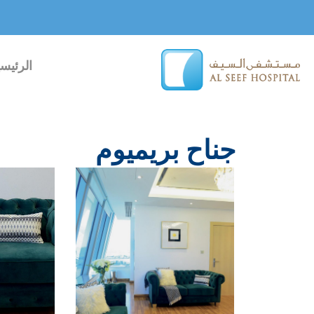
خطي
لى
لمحتوى
الرئيسي
جناح بريميوم