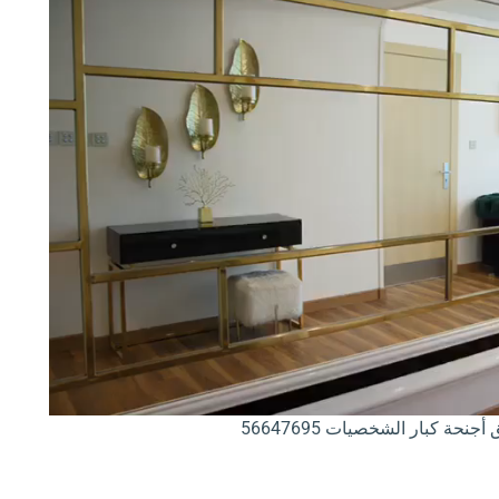
حة كبار الشخصيات 56647695