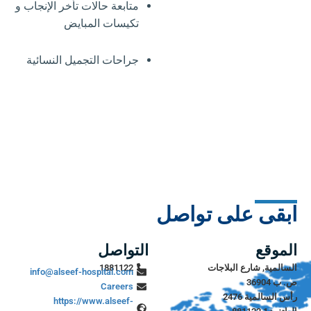
متابعة حالات تأخر الإنجاب و
تكيسات المبايض
جراحات التجميل النسائية
ابقى على تواصل
الموقع
التواصل
السالمية, شارع البلاجات
1881122
info@alseef-hospital.com
ص. ب 36904
Careers
رأس السالمية 2476
https://www.alseef-