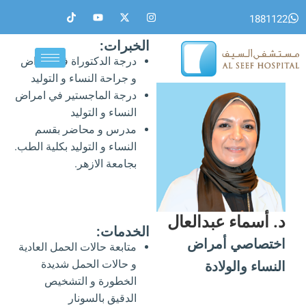
خطي
T
Y
X
I
1881122
i
o
-
n
لى
k
u
t
s
لمحتوى
t
t
w
t
الخبرات:
o
u
i
a
درجة الدكتوراة في امراض
k
b
t
g
e
t
r
و جراحة النساء و التوليد
e
a
r
m
درجة الماجستير في امراض
النساء و التوليد
مدرس و محاضر بقسم
النساء و التوليد بكلية الطب.
بجامعة الازهر.
د. أسماء عبدالعال
الخدمات:
اختصاصي أمراض
متابعة حالات الحمل العادية
و حالات الحمل شديدة
النساء والولادة
الخطورة و التشخيص
الدقيق بالسونار