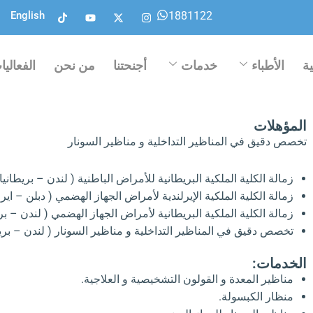
T
Y
X
I
1881122
English
i
o
-
n
k
u
t
s
t
t
w
t
o
u
i
a
k
b
t
g
ة
الأطباء
خدمات
أجنحتنا
من نحن
الفعاليا
e
t
r
e
a
r
m
المؤهلات
تخصص دقيق في المناظير التداخلية و مناظير السونار
زمالة الكلية الملكية البريطانية للأمراض الباطنية ( لندن – بريطانيا 
زمالة الكلية الملكية الإيرلندية لأمراض الجهاز الهضمي ( دبلن – ايرلن
زمالة الكلية الملكية البريطانية لأمراض الجهاز الهضمي ( لندن – بري
تخصص دقيق في المناظير التداخلية و مناظير السونار ( لندن – بريطا
الخدمات:
مناظير المعدة و القولون التشخيصية و العلاجية.
منظار الكبسولة.