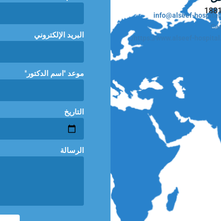
188
info@alseef-hospita
Car
البريد الإلكتروني
https://www.alseef-hospital
"موعد "اسم الدكتور
التاريخ
الرسالة