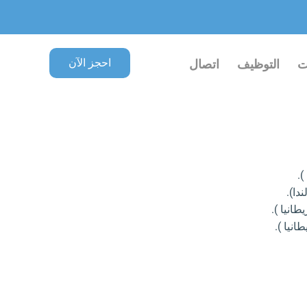
احجز الآن
ت
التوظيف
اتصال
).
دا).
طانيا ).
نيا ).