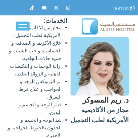
خطي
T
Y
X
I
1881122
i
o
-
n
لى
k
u
t
s
لمحتوى
t
t
w
t
الخدمات:
o
u
i
a
مجاز من الاكاديمية
k
b
t
g
e
t
r
الأمريكية لطب التجميل.
e
a
r
m
علاج الأكزيما و الصدفية و
الحساسية و حب الشباب و
جميع حالات الجلدية.
إزالة الوحمات و التكيسات
الدهنية و الزوائد الجلدية.
ابر البوتوكس للوجه و
الحواجب و علاج فرط
التعرق.
د. ريم المسوكر
فيلر للوجه و الجسم و
مجاز من الأكاديمية
اليدين.
الأمريكية لطب التجميل
شد الوجه و الجسم و
الجفون بالخيوط الجراحية و
الأجهزة.