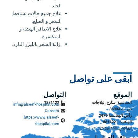
الجلد.
علاج جميع حالات تساقط
الشعر و الصلع.
علاج الاظافر الهشة و
المتكسرة.
ازالة الشعر بالليزر البارد.
ابقى على تواصل
الموقع
التواصل
السالمية, شارع البلاجات
1881122
info@alseef-hospital.com
ص. ب 36904
Careers
رأس السالمية 2476
https://www.alseef-
الهاتف: 1 881122
hospital.com/
الفاكس: 25764444
info@alseef-hospital.com