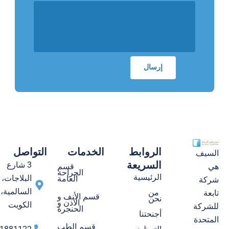
الروابط
الخدمات
التواصل
السيف
السريعة
3 شارع
قسم
هي
الجراحة
الرئيسية
البلاجات،
العامة
شركة
السالمية،
من
تابعة
قسم الأنف و
نحن
الأذن و
الكويت
للشركة
الحنجرة
أجنحتنا
المتحدة
قسم الطب