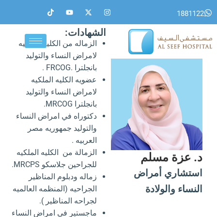
خطي
T
Y
X
I
1881122
i
o
-
n
لى
k
u
t
s
لمحتوى
t
t
w
t
الشهادات:
o
u
i
a
الزماله من الكليه الملكيه
k
b
t
g
e
t
r
لامراض النساء والتوليد
e
a
r
m
بانجلترا .FRCOG .
عضويه الكليه الملكيه
لامراض النساء والتوليد
بانجلترا MRCOG.
دكتوراه في امراض النساء
والتوليد جمهوريه مصر
العربيه .
الزمالة من الكليه الملكيه
د. عزة مسلم
للجراحين جلاسكو MRCPS.
استشاري أمراض
زماله ودبلوم المناظير
النساء والولادة
الجراحيه (المنظمه العالميه
لجراحه المناظير ).
ماجستير في امراض النساء