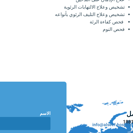
تشخيص وعلاج الالتهابات الرئوية
تشخيص وعلاج التليف الرئوي بأنواعه
فحص كفاءة الرئة
فحص النوم
صل
الاسم
188
info@alseef-hospita
Car