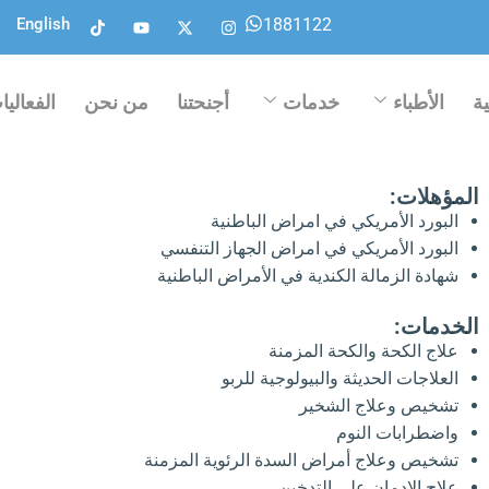
T
Y
X
I
1881122
English
i
o
-
n
k
u
t
s
t
t
w
t
o
u
i
a
k
b
t
g
ة
الأطباء
خدمات
أجنحتنا
من نحن
الفعاليا
e
t
r
e
a
r
m
المؤهلات:
البورد الأمريكي في امراض الباطنية
البورد الأمريكي في امراض الجهاز التنفسي
شهادة الزمالة الكندية في الأمراض الباطنية
الخدمات:
علاج الكحة والكحة المزمنة
العلاجات الحديثة والبيولوجية للربو
تشخيص وعلاج الشخير
واضطرابات النوم
تشخيص وعلاج أمراض السدة الرئوية المزمنة
علاج الإدمان على التدخين