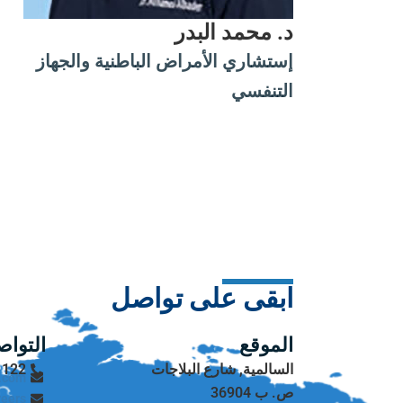
د. محمد البدر
إستشاري الأمراض الباطنية والجهاز
التنفسي
ابقى على تواصل
الموقع
التوا
السالمية, شارع البلاجات
1122
l.com
ص. ب 36904
eers