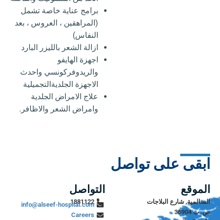
برامج عناية خاصة تشمل
(المراهقين ، العروس ، بعد
النفاس)
ازالة الشعر بالليزر البارد
اجهزة الهايفو
والريدوفركونسي واحدث
الاجهزة الجلديةالتجميلية
علاج الامراض الجلدية
وامراض الشعر والاظافر.
ابقى على تواصل
الموقع
التواصل
السالمية, شارع البلاجات
1881122
info@alseef-hospital.com
ص. ب 36904
Careers