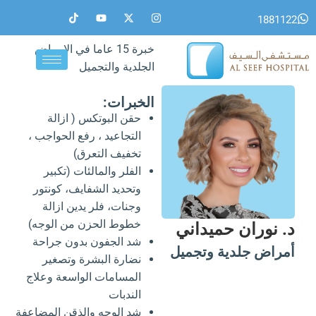
خطي
T
Y
X
I
1881122
i
o
-
n
لى
k
u
t
s
لمحتوى
t
t
w
t
خبرة 15 عاما في الامراض
o
u
i
a
k
b
t
g
الجلدية والتجميل
e
t
r
e
a
r
m
الخبرات:
حقن البوتكس ( ازالة
التجاعيد ، رفع الحواجب ،
تخفيف التعرق)
الفلر والمالئات (تكبير
وتحديد الشفايف، كونتور
وجنات، فلر يدين ازالة
خطوط الحزن من الوجه)
د. نوران حميداني
شد الجفون بدون جراحة
أمراض جلدية وتجميل
نضارة البشرة وتصغير
المسامات الواسعة وعلاج
الندبات
شد الوجه والذقن المضاعفة