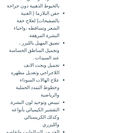
بالخيوط الذهبية دون جراحة
حقن البلازما ( الغنية
بالصفيحات) لعلاج خفة
الشعر وتساقطه ،واحياء
البشرة المرهقة.
تضيق المهبل بالليزر ،
وتجميل المناطق الحساسة
عند السيدات .
تجميل ونحت الانف
اللاجراحي وتعديل مظهره
علاج الهالات السوداء
وخطوط التمدد الحملية
والرياضية
تبيبض وتوحيد لون البشرة.
التقشير الكيميائي بأنواعه
وكذلك الكريستالي
والليزري
الحد من السللوليت وانقاصه