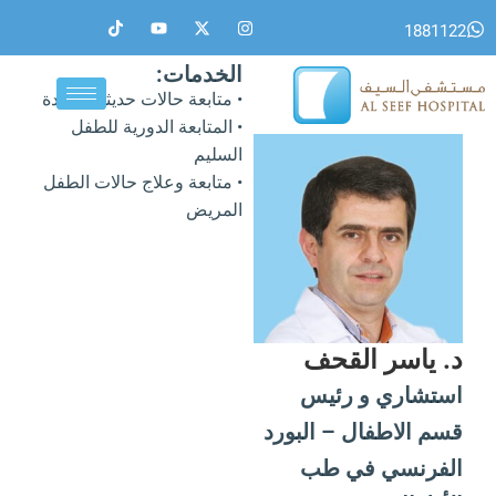
خطي
T
Y
X
I
1881122
i
o
-
n
لى
k
u
t
s
لمحتوى
t
t
w
t
الخدمات:
o
u
i
a
• متابعة حالات حديثي الولادة
k
b
t
g
e
t
r
• المتابعة الدورية للطفل
e
a
r
m
السليم
• متابعة وعلاج حالات الطفل
المريض
د. ياسر القحف
استشاري و رئيس
قسم الاطفال – البورد
الفرنسي في طب