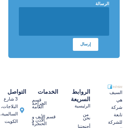
الرسالة
الروابط
الخدمات
التواصل
السيف
السريعة
3 شارع
قسم
هي
الجراحة
الرئيسية
البلاجات،
العامة
شركة
السالمية،
من
تابعة
قسم الأنف و
نحن
الأذن و
الكويت
للشركة
الحنجرة
أجنحتنا