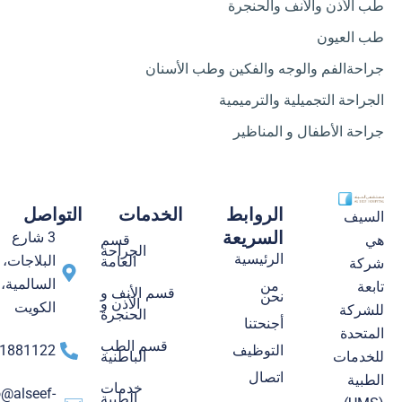
طب الأذن والأنف والحنجرة
طب العيون
جراحةالفم والوجه والفكين وطب الأسنان
الجراحة التجميلية والترميمية
جراحة الأطفال و المناظير
الروابط
الخدمات
التواصل
السيف
السريعة
3 شارع
قسم
هي
الجراحة
الرئيسية
البلاجات،
العامة
شركة
السالمية،
من
تابعة
قسم الأنف و
نحن
الأذن و
الكويت
للشركة
الحنجرة
أجنحتنا
المتحدة
قسم الطب
التوظيف
1881122
الباطنية
للخدمات
اتصال
الطبية
خدمات
o@alseef-
الطبية