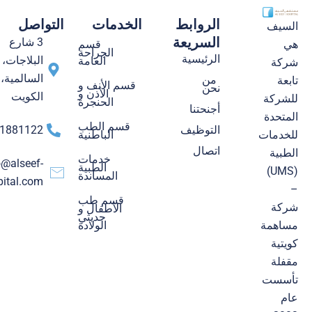
الروابط
الخدمات
التواصل
السيف
السريعة
3 شارع
قسم
هي
الجراحة
الرئيسية
البلاجات،
العامة
شركة
السالمية،
من
تابعة
قسم الأنف و
نحن
الأذن و
الكويت
للشركة
الحنجرة
أجنحتنا
المتحدة
قسم الطب
التوظيف
1881122
الباطنية
للخدمات
اتصال
الطبية
خدمات
o@alseef-
الطبية
(UMS)
المساندة
pital.com
–
قسم طب
شركة
الأطفال و
حديثي
الولادة
مساهمة
كويتية
مقفلة
تأسست
عام