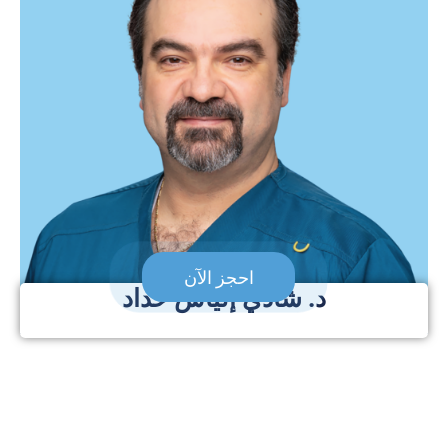
احجز الآن
د. شادي إلياس حداد