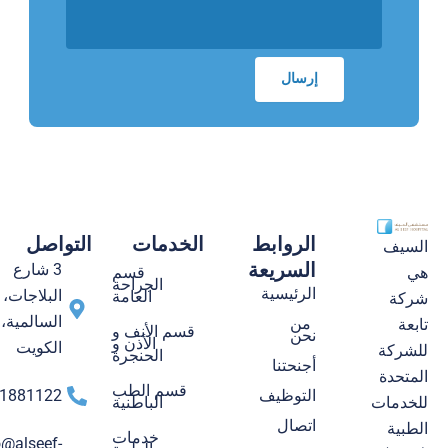
الروابط
الخدمات
التواصل
السيف
السريعة
3 شارع
قسم
هي
الجراحة
الرئيسية
البلاجات،
العامة
شركة
السالمية،
من
تابعة
قسم الأنف و
نحن
الأذن و
الكويت
للشركة
الحنجرة
أجنحتنا
المتحدة
قسم الطب
التوظيف
1881122
الباطنية
للخدمات
اتصال
الطبية
خدمات
o@alseef-