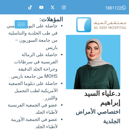
خطي
T
Y
X
I
1881122
i
o
-
n
لى
k
u
t
s
لمحتوى
t
t
w
t
المؤهلات:
o
u
i
a
حاصلة على البورد الفرنسي
k
b
t
g
e
t
r
في طب الجلدية والتناسلية
e
a
r
m
من جامعة السوربون –
باريس
حاصلة على الزمالة
الفرنسية في سرطانات
وجراحة الجلد الدقيقة
MOHS من جامعة باريس .
حاصلة على دبلوما الجمعية
الأمريكية لطب التجميل
د.علياء السيد
والليزر .
إبراهيم
عضو في الجمعية الفرنسية
اختصاصي الأمراض
لأطباء الجلد.
عضو في الجمعية الأوربية
الجلدية
لأطباء الجلد.